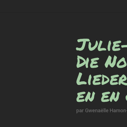
Julie
Die N
Liede
en en
par
Gwenaëlle Hamon-