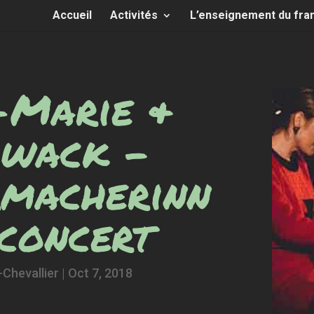
Accueil
Activités
L’enseignement du fra
-Marie &
owack –
rmacherinn
 concert
Chevallier
|
Oct 7, 2018