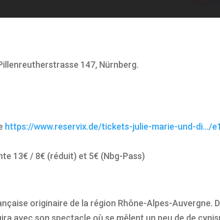
illenreutherstrasse 147, Nürnberg.
ne
https://www.reservix.de/tickets-julie-marie-und-di…/
ente 13€ / 8€ (réduit) et 5€ (Nbg-Pass)
ançaise originaire de la région Rhône-Alpes-Auvergne. D
uira avec son spectacle où se mêlent un peu de de cyni