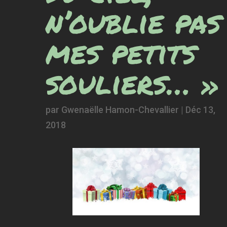
n’oublie pas
mes petits
souliers… »
par
Gwenaëlle Hamon-Chevallier
|
Déc 13,
2018