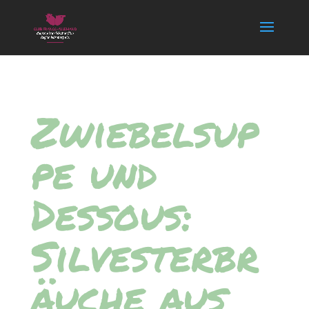
Zwiebelsup
pe und
Dessous:
Silvesterbr
äuche aus