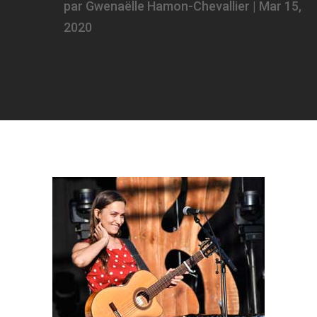
par
Gwenaëlle Hamon-Chevallier
|
Mar 15,
2020