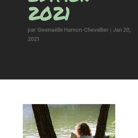
2021
par
Gwenaëlle Hamon-Chevallier
|
Jan 20,
2021