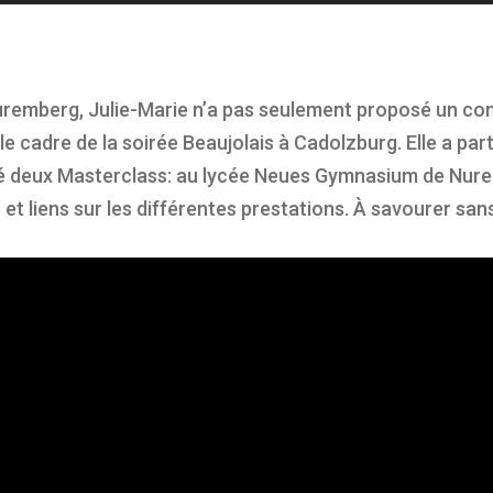
Nuremberg, Julie-Marie n’a pas seulement proposé un c
e cadre de la soirée Beaujolais à Cadolzburg. Elle a part
é deux Masterclass: au lycée Neues Gymnasium de Nurem
 et liens sur les différentes prestations. À savourer sa