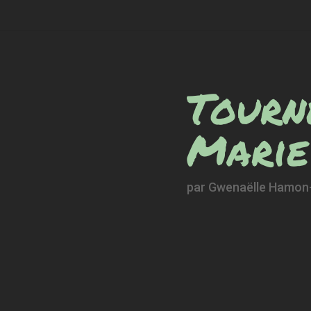
Tourn
Marie
par
Gwenaëlle Hamon-