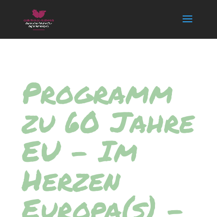
Programm
zu 60 Jahre
EU – Im
Herzen
Europa(s) –