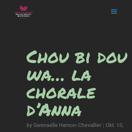
Chou bi dou
wa… la
chorale
d’Anna
by
Gwenaëlle Hamon-Chevallier
|
Okt. 10,