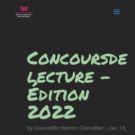
Concoursde
lecture –
Édition
2022
by
Gwenaëlle Hamon-Chevallier
|
Jan. 19,