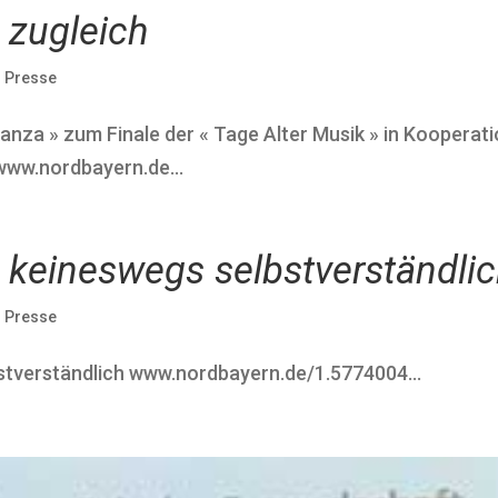
l zugleich
|
Presse
anza » zum Finale der « Tage Alter Musik » in Kooperat
ww.nordbayern.de...
t keineswegs selbstverständli
|
Presse
stverständlich www.nordbayern.de/1.5774004...